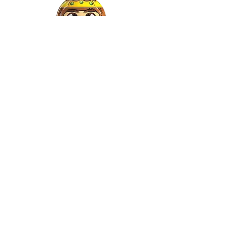
Gaspar
©2021 by Relkon Hellas SA |
Αρ.