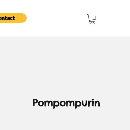
ontact
Pompompurin
Cena
0,00 €