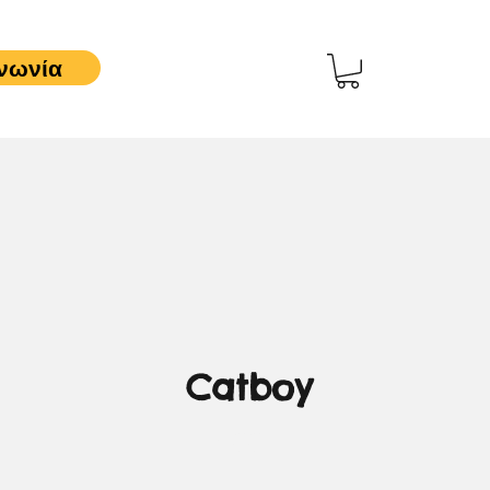
νωνία
Catboy
3,00 €
Τιμή