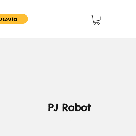
νωνία
PJ Robot
3,00 €
Τιμή