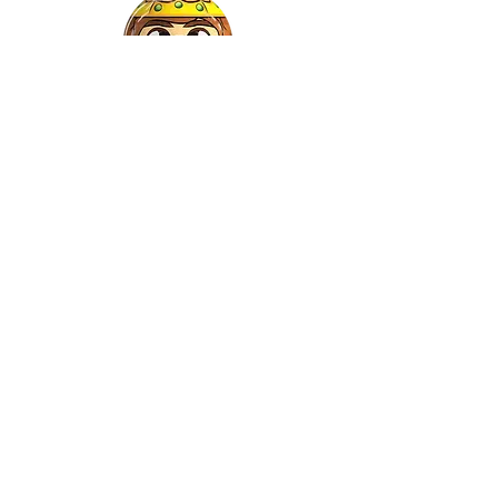
Gaspar
©2021 by Relkon Hellas SA |
Αρ.