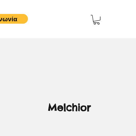
νωνία
Melchior
3,00 €
Τιμή