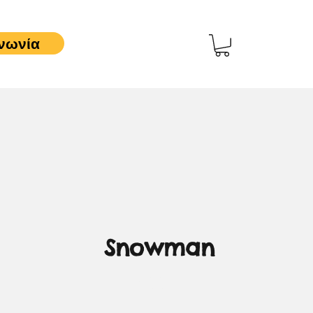
νωνία
Snowman
3,00 €
Τιμή