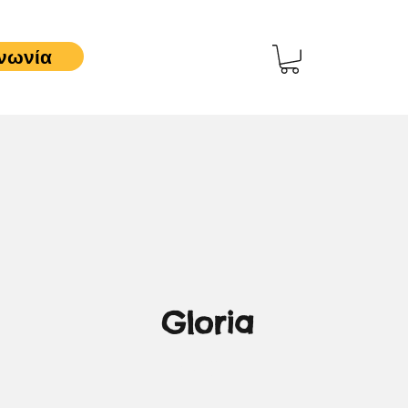
νωνία
Gloria
3,00 €
Τιμή