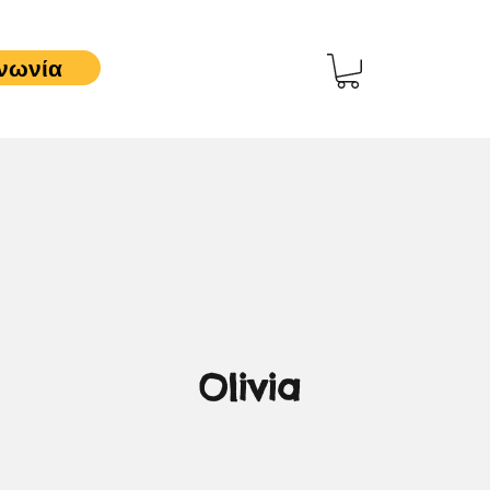
νωνία
Olivia
3,00 €
Τιμή