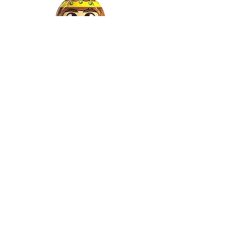
Gaspar
©2021 by Relkon Hellas SA |
Αρ.