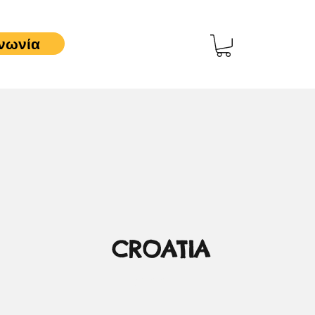
νωνία
CROATIA
0,00 €
Τιμή