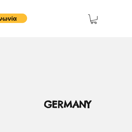
νωνία
GERMANY
0,00 €
Τιμή