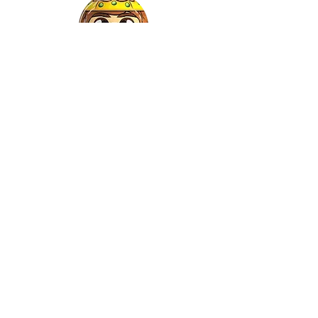
Gaspar
©2021 by Relkon Hellas SA |
Αρ.