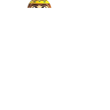
Gaspar
©2021 by Relkon Hellas SA |
Αρ.